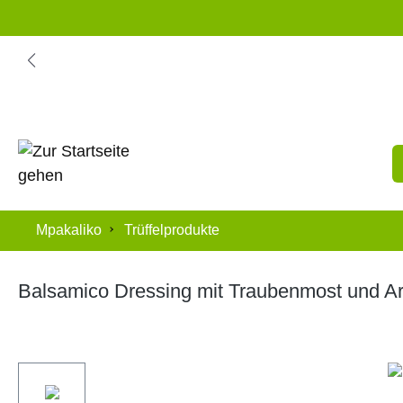
springen
Zur Hauptnavigation springen
Mpakaliko
Trüffelprodukte
Balsamico Dressing mit Traubenmost und Ar
Bildergalerie überspringen